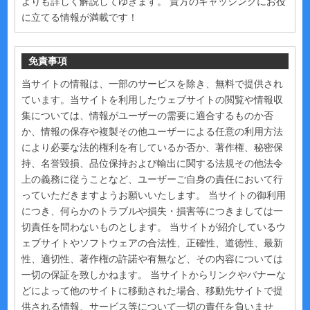
よりも詳しく解説してゆきます。 貴方のキャッシングにお役
に立てる情報が満載です！
免責事項
当サイトの情報は、一部のサービスを除き、無料で提供され
ています。当サイトを利用したウェブサイトの閲覧や情報収
集については、情報がユーザーの需要に適合するものか否
か、情報の保存や複製その他ユーザーによる任意の利用方法
により必要な法的権利を有しているか否か、著作権、秘密保
持、名誉毀損、品位保持および輸出に関する法規その他法令
上の義務に従うことなど、ユーザーご自身の責任において行
っていただきますようお願いいたします。 当サイトの御利用
につき、何らかのトラブルや損失・損害等につきましては一
切責任を問わないものとします。 当サイトが紹介しているウ
ェブサイトやソフトウェアの合法性、正確性、道徳性、最新
性、適切性、著作権の許諾や有無など、その内容については
一切の保証を致しかねます。 当サイトからリンクやバナーな
どによって他のサイトに移動された場合、移動先サイトで提
供される情報、サービス等について一切の責任を負いませ