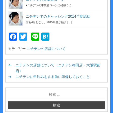
♦ニチデンの事業者ローンの特徴 […]
ニチデンでのキャッシング2014年度総括
暦も4月となり、2015年度が始ま […]
F
T
Li
H
a
wi
n
at
カテゴリー
ニチデンの店舗について
c
tt
e
e
e
er
n
ニチデンの店舗について（ニチデン梅田店・大阪駅前
b
a
店）
o
ニチデンに申込みをする前に準備しておくこと
o
k